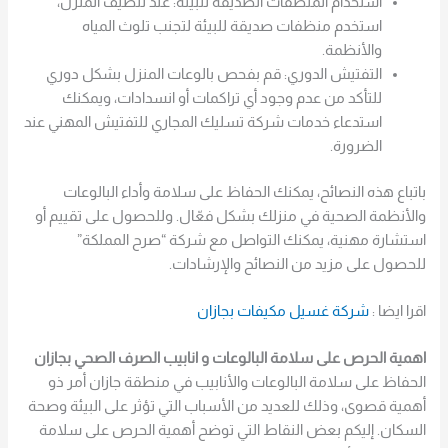
استخدام المنظفات الصديقة للبيئة: عند تنظيف المنزل،
استخدم منظفات صديقة للبيئة لتجنب تلوث المياه
والأنظمة.
التفتيش الدوري: قم بفحص بالوعات المنزل بشكل دوري
للتأكد من عدم وجود أي تراكمات أو انسدادات، ويمكنك
استدعاء خدمات شركة تسليك المجاري للتفتيش المهني عند
الضرورة.
باتباع هذه النصائح، يمكنك الحفاظ على سلامة وأداء البالوعات
والأنظمة الصحية في منزلك بشكل فعّال. وللحصول على تقييم أو
استشارة مهنية، يمكنك التواصل مع شركة “صرح المملكة”
للحصول على مزيد من النصائح والإرشادات.
اقرا ايضا :
شركة غسيل مكيفات بجازان
اهمية الحرص على سلامة البالوعات و انابيب الصرف الصحي بجازان
الحفاظ على سلامة البالوعات والأنابيب في منطقة جازان أمر ذو
أهمية قصوى، وذلك للعديد من الأسباب التي تؤثر على البيئة وصحة
السكان. إليكم بعض النقاط التي توضح أهمية الحرص على سلامة