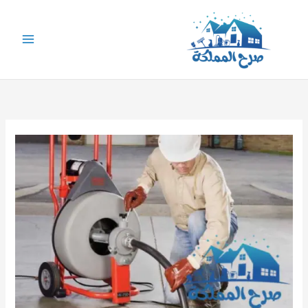
خطي
لى
لمحتوى