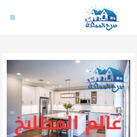
خطي
لى
لمحتوى