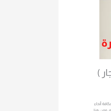
ر )
افة أنحاء
م، ومن هنا