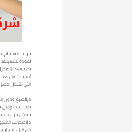
يتزايد الاهتمام 
لعودة تشغيلها، و
بطبيعتها الصحراو
أنفسنا، هل تعد ح
التي تشكل خطرا ك
وبالطبع ودون إن
يجب علينا وقبل 
تتمكن من تنظيف و
والطحالب المتكو
ذي قبل، فسارعوا ب