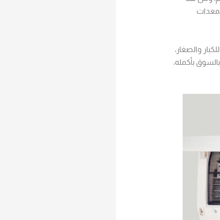
المعدات
كبار والصغار،
السوق بأكمله،