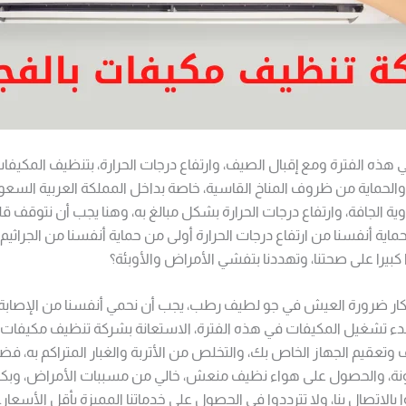
في هذه الفترة ومع إقبال الصيف، وارتفاع درجات الحرارة، بتنظيف المكيفا
الحماية من ظروف المناخ القاسية، خاصة بداخل المملكة العربية السعودي
ية الجافة، وارتفاع درجات الحرارة بشكل مبالغ به، وهنا يجب أن نتوقف قل
ماية أنفسنا من ارتفاع درجات الحرارة أولى من حماية أنفسنا من الجراثي
بيرا على صحتنا، وتهددنا بتفشي الأمراض والأوبئة؟
كار ضرورة العيش في جو لطيف رطب، يجب أن نحمي أنفسنا من الإصابة ب
بدء تشغيل المكيفات في هذه الفترة، الاستعانة بشركة تنظيف مكيفات ب
تعقيم الجهاز الخاص بك، والتخلص من الأتربة والغبار المتراكم به، فضلا
نة، والحصول على هواء نظيف منعش، خالي من مسببات الأمراض، وبكف
الاتصال بنا، ولا تترددوا في الحصول على خدماتنا المميزة بأقل الأسعار.