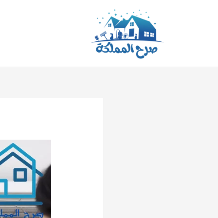
خطي
لى
لمحتوى