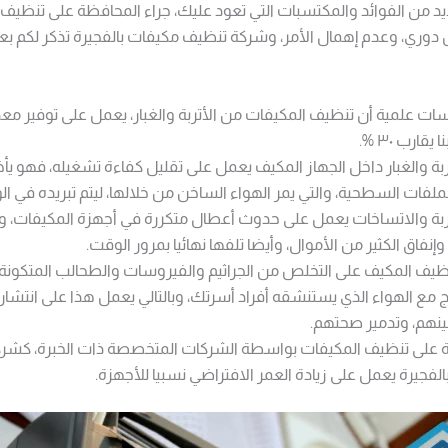
يد من الفوائد والمكتسبات التي تعود عليك، جراء المحافظة على تنظيف
وري، وعدم إهمال الأمر، وشركة تنظيف مكيفات بالفجيرة تذكر لكم ب
سات علمية أن تنظيف المكيفات من الأتربة والغبار، يعمل على توفير م
يقارب ٣٠ %.
تربة والغبار داخل الجهاز المكيف يعمل على تقليل كفاءة تشغيله، فهو ي
لفات السطحية، والتي يمر الهواء الساخن من خلالها، ليتم تبريده في الو
تربة والاتساخات يعمل على حدوث أعطال متكررة في أجهزة المكيفات، وبال
إنفاق الكثير من الأموال، وأيضا تلفها نهائيا بمرور الوقت.
يف المكيف على التخلص من الجراثيم والفيروسات والطحالب المتكونة ب
ج مع الهواء الذي يستنشقه أفراد أسرتك، وبالتالي يعمل هذا على انتشار
بينهم، وتدمير صحتهم.
 على تنظيف المكيفات بواسطة الشركات المتخصصة ذات الخبرة، كشر
لفجيرة يعمل على زيادة العمر الافتراضي نسبيا للأجهزة.