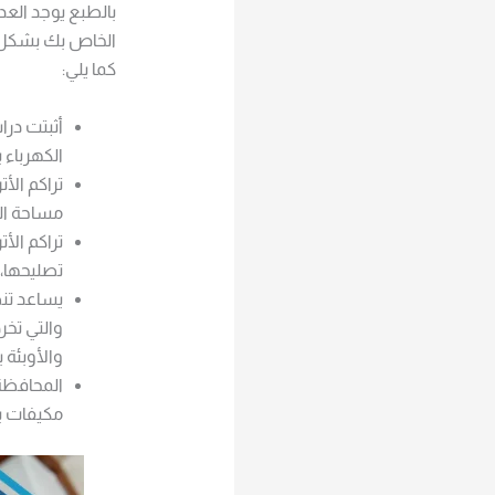
بالطبع يوجد العد
الخاص بك بشكل د
كما يلي:
أثبتت درا
الكهرباء بنا 
تراكم الأ
مساحة الم
تراكم الأ
تصليحها، و
يساعد تنظ
والتي تخر
والأوبئة 
المحافظة
مكيفات با