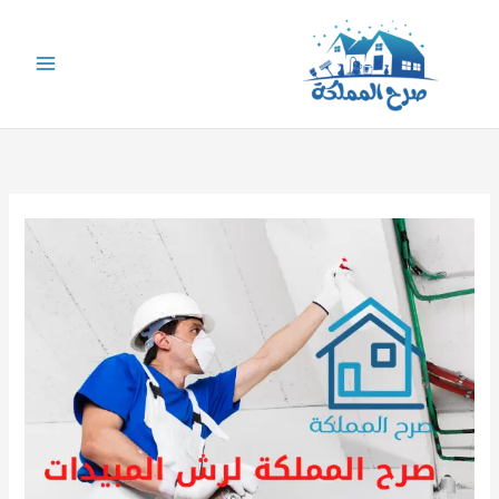
خطي
لى
لمحتوى