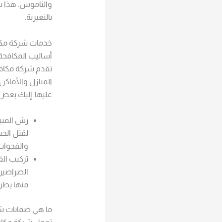
والناموس. هذا س
بالنعيرية.
خدمات شركة مكاف
أساليب المكافحة
تقدم شركة مكاف
المنازل والأماك
عليها. إليك بعض
رش المبيد
لقتل الحش
والفجوات
تركيب ال
الصراصير
منها بطري
ما هي ضمانات ش