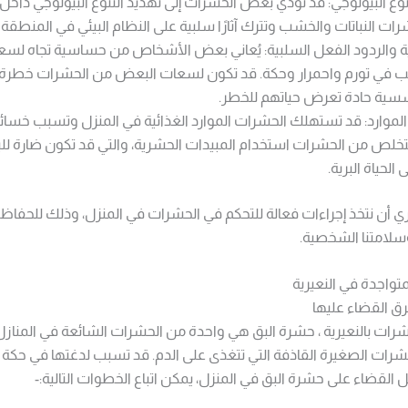
نوع البيولوجي: قد تؤدي بعض الحشرات إلى تهديد التنوع البيولوجي داخل
رات النباتات والخشب وتترك آثارًا سلبية على النظام البيئي في المنطقة
 والردود الفعل السلبية: يُعاني بعض الأشخاص من حساسية تجاه لسع
ب في تورم واحمرار وحكة. قد تكون لسعات البعض من الحشرات خطرة و
ية حادة تعرض حياتهم للخطر.
لموارد: قد تستهلك الحشرات الموارد الغذائية في المنزل وتسبب خسائر 
خلص من الحشرات استخدام المبيدات الحشرية، والتي قد تكون ضارة للبيئة
الحياة البرية.
 أن نتخذ إجراءات فعالة للتحكم في الحشرات في المنزل، وذلك للحفاظ 
سلامتنا الشخصية.
متواجدة في النعيرية
 القضاء عليها
ت بالنعيرية ، حشرة البق هي واحدة من الحشرات الشائعة في المنازل ف
حشرات الصغيرة القاذفة التي تتغذى على الدم. قد تسبب لدغتها في حك
ل القضاء على حشرة البق في المنزل، يمكن اتباع الخطوات التالية:-