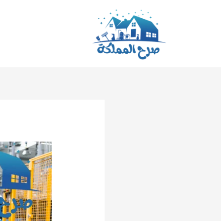
خطي
لى
لمحتوى