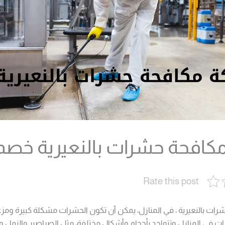
افحة حشرات بالنعيرية خصم 50
Rate this post
ت بالنعيرية ، في المنازل، يمكن أن تكون الحشرات مشكلة كبيرة ومزعج
ت في المنازل وتتواجد بأحجام وأشكال مختلفة، مثل الصراصير والنمل وا