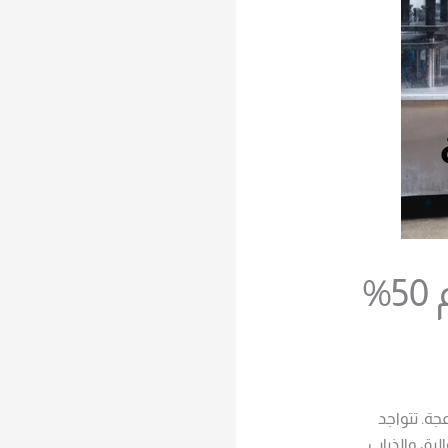
%
ة. تتواجد
لبق والذباب