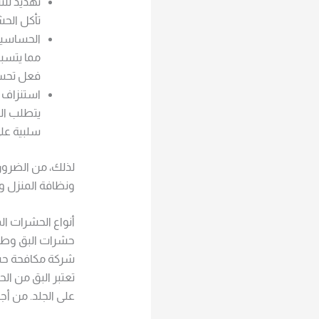
تهديد للت
تأكل الحش
الحساسية
مما يتسب
فعل تحسس
استنزاف ا
يتطلب الت
سلبية على 
لذلك، من الضروري
ونظافة المنزل و
أنواع الحشرات ال
حشرات البق وطرق
شركة مكافحة حشرا
تعتبر البق من ال
على الجلد. من أج