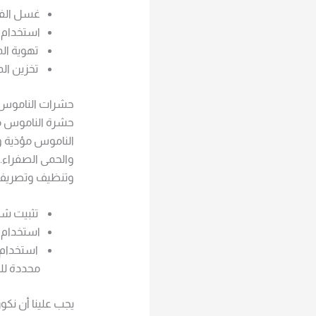
غسل الفر
استخدام ا
تهوية الم
تخزين ال
حشرات الناموس 
حشرة الناموس من
الناموس مؤذية و
والحمى الصفراء. ل
وتنظيف وتصريف أ
تثبيت شاش
استخدام ا
استخدام أ
محددة للتك
يجب علينا أن نكو