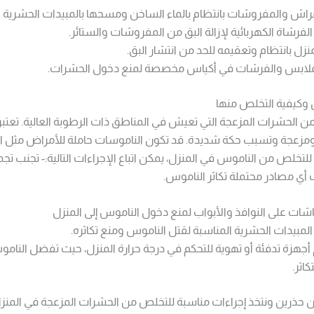
اش والمفروشات بانتظام بالماء الساخن ومسحها بالمبيدات الحشرية ال
لفرشاة الكهربائية لإزالة البق من المفروشات والستائر.
نزل بانتظام وتعقيمه للحد من انتشار البق.
ملابس والفرشات في أكياس مخصصة لمنع دخول الحشرات.
وكيفية التخلص منها
 الحشرات المزعجة التي تعيش في المناطق ذات الرطوبة العالية. تعتبر
مزعجة وتسبب حكة شديدة. قد تكون الناموسات حاملة للأمراض مثل ال
لتخلص من الناموس في المنزل، يمكن اتباع الإجراءات التالية:- تجنب تجمع
ي مصادر محتملة تكاثر الناموس.
ات على النوافذ والأبواب لمنع دخول الناموس إلى المنزل
لمبيدات الحشرية المناسبة لقتل الناموس ومنع تكاثره.
جهزة تدفئة أو تهوية للتحكم في درجة حرارة المنزل، حيث تفضل النامو
اثر.
ن حذرين ونتخذ إجراءات مناسبة للتخلص من الحشرات المزعجة في المنزل