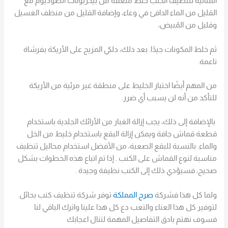
المثالية لتنظيف الكنب خلط ملعقة من بيكربونات الصوديوم مع
القليل من الماء الدافئ في وعاء، وإضافة القليل من منظف الغسيل
وقليل من المُبيض،
ثم خلط المكونات جيدًا. بعد ذلك، دلكي المزيج على الأريكة بفرشاة
ناعمة.
من المهم أيضًا اختبار الخليط على منطقة غير مرئية من الأريكة
للتأكد من أنه لن يسبب أي ضرر.
بالإضافة إلى ذلك، يجب إزالة الغبار من الأرائك الجلدية باستخدام
قطعة قماش جافة ويمكن إزالة البقع باستخدام خليط من الخل
والماء. بالنسبة للبقع الصعبة، من الأفضل استخدام محاليل تنظيف
مناسبة لنوع القماش على الكنب . إذا تم اتباع هذه الخطوات بشكل
صحيح، فسيؤدي ذلك إلى الكنب نظيفة وجيدة .
ولما كل هذا فشركة
صرح المملكة
توفر شركة تنظيف كنب بحائل
لتوفير كل هذا العناء والتعب دع كل هذا علينا واترك الباقي لنا
فسوف نهتم بادق التفاصيل المهمة لتنال اعجابك