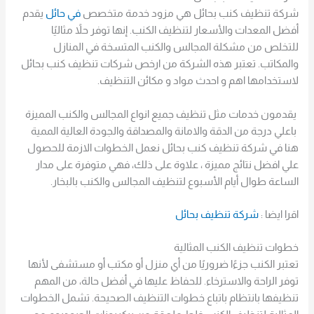
شركة تنظيف كنب بحائل هي مزود خدمة متخصص
في حائل
يقدم
أفضل المعدات والأسعار لتنظيف الكنب. إنها توفر حلاً مثاليًا
للتخلص من مشكلة المجالس والكنب المتسخة في المنازل
والمكاتب. تعتبر هذه الشركة من ارخص شركات تنظيف كنب بحائل
لاستخدامها اهم و احدث مواد و مكائن التنظيف.
يقدمون خدمات مثل تنظيف جميع انواع المجالس والكنب المميزة
باعلي درجة من الدقة والامانة والمصداقة والجودة العالية الممية
هنا في شركة تنظيف كنب بحائل نعمل الخطوات الازمة للحصول
علي افضل نتائج مميزة ، علاوة على ذلك، فهي متوفرة على مدار
الساعة طوال أيام الأسبوع لتنظيف المجالس والكنب بالبخار.
اقرا ايضا :
شركة تنظيف بحائل
خطوات تنظيف الكنب المثالية
تعتبر الكنب جزءًا ضروريًا من أي منزل أو مكتب أو مستشفى لأنها
توفر الراحة والاسترخاء. للحفاظ عليها في أفضل حالة، من المهم
تنظيفها بانتظام باتباع خطوات التنظيف الصحيحة. تشمل الخطوات