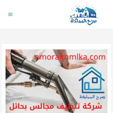
خطي
لى
لمحتوى