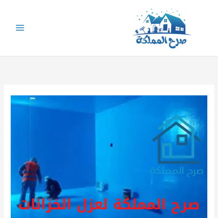
خطي
لى
لمحتوى