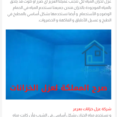
عزل لخزان المياه لكي تتجنب عميلنا العزيز أي ضرر أو تلوث قد يلحق
بالمياه الموجودة بالخزان فنحن جميعنا نستخدم المياه في الحمام
الوضوء و الأستحمام و أيضا نستخدمها بشكل أساسي بالمطبخ في
الطبخ و غسيل الأطباق و الفاكهة و الخضروات.
شركة عزل خزانات بعرعر
و نستخدم مياه الخزان بشكل أساسي في الشرب فأن كانت مياه